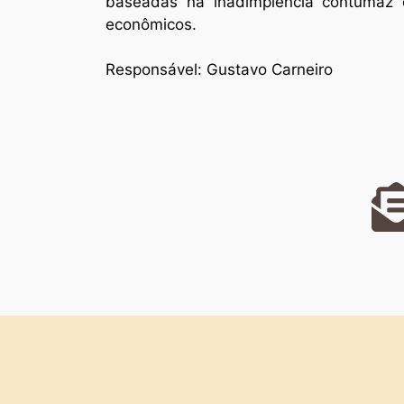
baseadas na inadimplência contumaz e
econômicos.
Responsável: Gustavo Carneiro