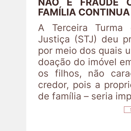
NÃO É FRAUDE 
FAMÍLIA CONTINU
A Terceira Turma 
Justiça (STJ) deu p
por meio dos quais 
doação do imóvel em
os filhos, não car
credor, pois a prop
de família – seria im
S