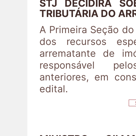
STJ DECIDIRÁ SO
TRIBUTÁRIA DO AR
A Primeira Seção do S
dos recursos espe
arrematante de imó
responsável pelo
anteriores, em con
edital.
S