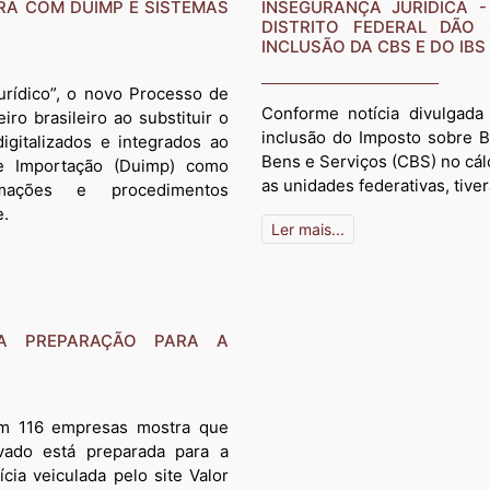
RA COM DUIMP E SISTEMAS
INSEGURANÇA JURÍDICA 
DISTRITO FEDERAL DÃO
INCLUSÃO DA CBS E DO IB
urídico”, o novo Processo de
Conforme notícia divulgada
ro brasileiro ao substituir o
inclusão do Imposto sobre B
igitalizados e integrados ao
Bens e Serviços (CBS) no cál
de Importação (Duimp) como
as unidades federativas, tiv
rmações e procedimentos
e.
Ler mais...
A PREPARAÇÃO PARA A
om 116 empresas mostra que
vado está preparada para a
cia veiculada pelo site Valor