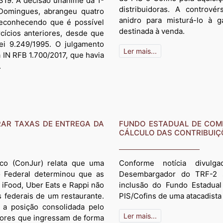
319. A decisão unânime da 1ª
distribuidoras. A controv
 Domingues, abrangeu quatro
anidro para misturá-lo à g
 reconhecendo que é possível
destinada à venda.
cícios anteriores, desde que
ei 9.249/1995. O julgamento
Ler mais...
 IN RFB 1.700/2017, que havia
.
RAR TAXAS DE ENTREGA DA
FUNDO ESTADUAL DE COMB
CÁLCULO DAS CONTRIBUIÇ
dico (ConJur) relata que uma
Conforme notícia divulg
to Federal determinou que as
Desembargador do TRF-2 s
 iFood, Uber Eats e Rappi não
inclusão do Fundo Estadua
s federais de um restaurante.
PIS/Cofins de uma atacadista
a posição consolidada pelo
Ler mais...
lores que ingressam de forma