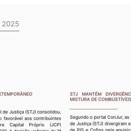
e 2025
 EXTEMPORÂNEO
STJ MANTÉM DIVERGÊNC
MISTURA DE COMBUSTÍVEI
l de Justiça (STJ) consolidou,
Segundo o portal ConJur, as 
favorável aos contribuintes
de Justiça (STJ) divergiram 
re Capital Próprio (JCP)
de PIS e Cofins pela aquisi