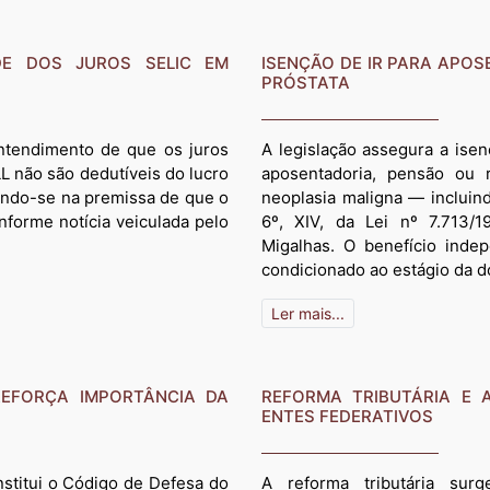
DE DOS JUROS SELIC EM
ISENÇÃO DE IR PARA APO
PRÓSTATA
entendimento de que os juros
A legislação assegura a ise
L não são dedutíveis do lucro
aposentadoria, pensão ou 
ando-se na premissa de que o
neoplasia maligna — incluin
onforme notícia veiculada pelo
6º, XIV, da Lei nº 7.713/1
Migalhas. O benefício inde
condicionado ao estágio da d
Ler mais...
REFORÇA IMPORTÂNCIA DA
REFORMA TRIBUTÁRIA E
ENTES FEDERATIVOS
stitui o Código de Defesa do
A reforma tributária su